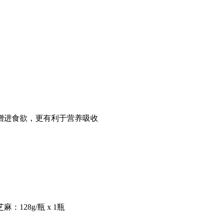
增进食欲，更有利于营养吸收
：128g/瓶 x 1瓶